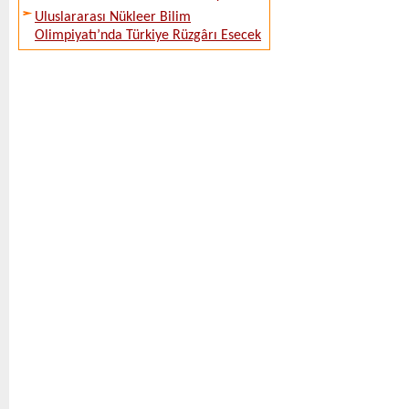
Uluslararası Nükleer Bilim
Olimpiyatı’nda Türkiye Rüzgârı Esecek