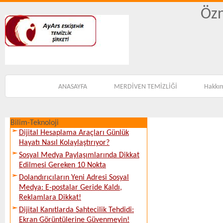
Özn
ANASAYFA
MERDİVEN TEMİZLİĞİ
Hakkı
Bilim-Teknoloji
Dijital Hesaplama Araçları Günlük
Hayatı Nasıl Kolaylaştırıyor?
Sosyal Medya Paylaşımlarında Dikkat
Edilmesi Gereken 10 Nokta
Dolandırıcıların Yeni Adresi Sosyal
Medya: E-postalar Geride Kaldı,
Reklamlara Dikkat!
Dijital Kanıtlarda Sahtecilik Tehdidi:
Ekran Görüntülerine Güvenmeyin!