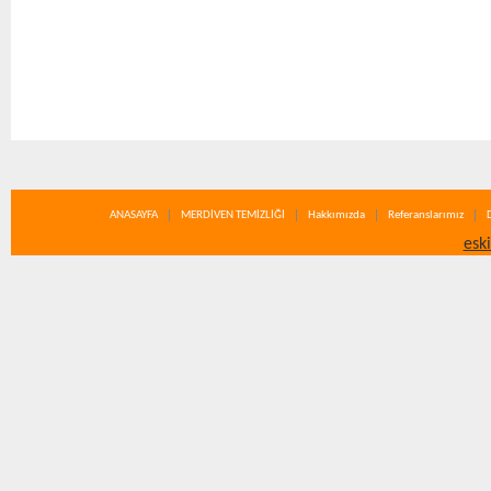
ANASAYFA
MERDİVEN TEMİZLİĞİ
Hakkımızda
Referanslarımız
esk