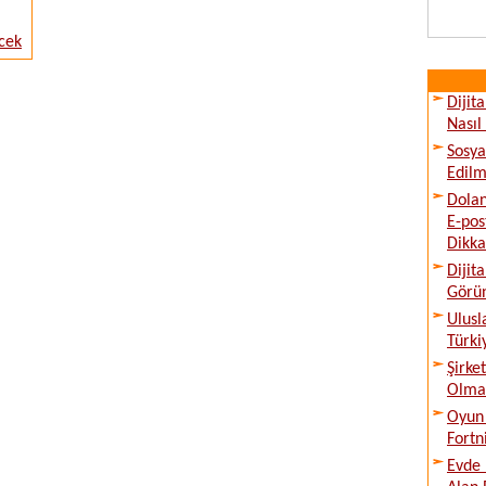
cek
Dijit
Nasıl
Sosya
Edilm
Dolan
E-pos
Dikka
Dijit
Görü
Ulusl
Türki
Şirke
Olmad
Oyun 
Fortn
Evde