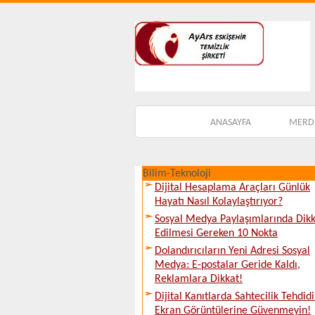
ANASAYFA
MERDİ
Bilim-Teknoloji
Dijital Hesaplama Araçları Günlük
Hayatı Nasıl Kolaylaştırıyor?
Sosyal Medya Paylaşımlarında Dik
Edilmesi Gereken 10 Nokta
Dolandırıcıların Yeni Adresi Sosyal
Medya: E-postalar Geride Kaldı,
Reklamlara Dikkat!
Dijital Kanıtlarda Sahtecilik Tehdidi
Ekran Görüntülerine Güvenmeyin!