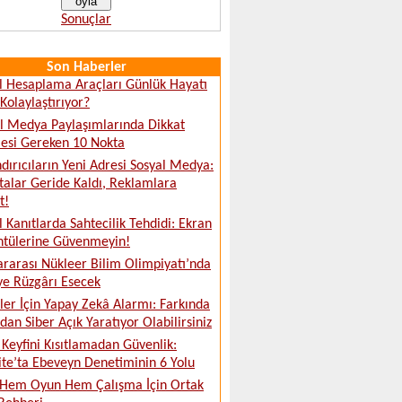
Sonuçlar
Son Haberler
al Hesaplama Araçları Günlük Hayatı
 Kolaylaştırıyor?
l Medya Paylaşımlarında Dikkat
esi Gereken 10 Nokta
dırıcıların Yeni Adresi Sosyal Medya:
talar Geride Kaldı, Reklamlara
t!
al Kanıtlarda Sahtecilik Tehdidi: Ekran
ntülerine Güvenmeyin!
ararası Nükleer Bilim Olimpiyatı’nda
ye Rüzgârı Esecek
tler İçin Yapay Zekâ Alarmı: Farkında
an Siber Açık Yaratıyor Olabilirsiniz
Keyfini Kısıtlamadan Güvenlik:
ite’ta Ebeveyn Denetiminin 6 Yolu
 Hem Oyun Hem Çalışma İçin Ortak