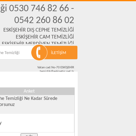
ği 0530 746 82 66 -
0542 260 86 02
ESKİŞEHİR DIŞ CEPHE TEMİZLİĞİ
ESKİŞEHİR CAM TEMİZLİĞİ
ESKİŞEHİR MERDİVEN TEMİZLİĞİ
,İNŞAAT,OFİS,OKUL TEMİZLİKLERİ
he Temizliği
İLETİŞİM
Vatan cad.No-70 ESKİŞEHİR
temizlik@eskisehir.net.tr
0501 666 94 21 - 0542 260 86 02 - 0530 746 82 66
Anket
he Temizliği Ne Kadar Sürede
yorsunuz
y