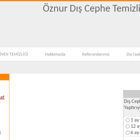
Öznur Dış Cephe Temizli
KOLTUK YIKAMA,EV
VEN TEMİZLİĞİ
Hakkımızda
Referanslarımız
Dış Cep
kat
Dış Cep
Yaptırı
1 ay
12 a
:
6 ay