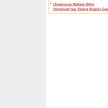
Uluslararası Nükleer Bilim
Olimpiyatı’nda Türkiye Rüzgârı Ese