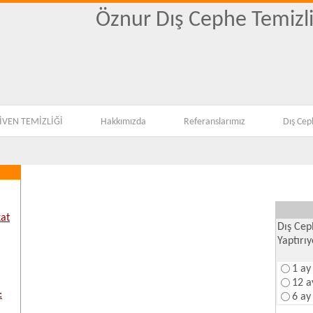
Öznur Dış Cephe Temizli
KOLTUK YIKAMA,EV
VEN TEMİZLİĞİ
Hakkımızda
Referanslarımız
Dış Cep
kat
Dış Cep
Yaptırı
1 ay
12 a
:
6 ay