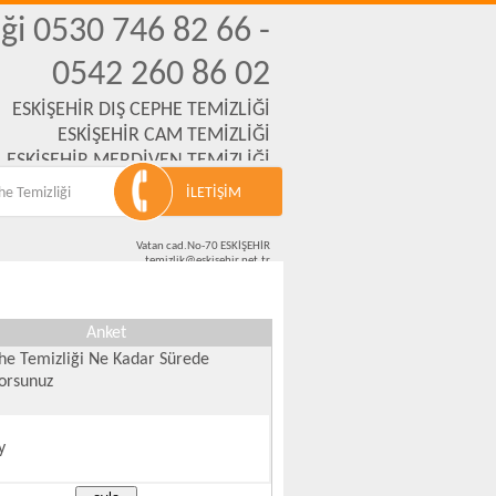
ği 0530 746 82 66 -
0542 260 86 02
ESKİŞEHİR DIŞ CEPHE TEMİZLİĞİ
ESKİŞEHİR CAM TEMİZLİĞİ
ESKİŞEHİR MERDİVEN TEMİZLİĞİ
,İNŞAAT,OFİS,OKUL TEMİZLİKLERİ
he Temizliği
İLETİŞİM
Vatan cad.No-70 ESKİŞEHİR
temizlik@eskisehir.net.tr
0501 666 94 21 - 0542 260 86 02 - 0530 746 82 66
Anket
he Temizliği Ne Kadar Sürede
yorsunuz
y