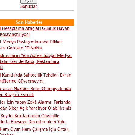
Sonuçlar
Son Haberler
al Hesaplama Araçları Günlük Hayatı
 Kolaylaştırıyor?
l Medya Paylaşımlarında Dikkat
esi Gereken 10 Nokta
dırıcıların Yeni Adresi Sosyal Medya:
talar Geride Kaldı, Reklamlara
t!
al Kanıtlarda Sahtecilik Tehdidi: Ekran
ntülerine Güvenmeyin!
ararası Nükleer Bilim Olimpiyatı’nda
ye Rüzgârı Esecek
tler İçin Yapay Zekâ Alarmı: Farkında
an Siber Açık Yaratıyor Olabilirsiniz
Keyfini Kısıtlamadan Güvenlik:
ite’ta Ebeveyn Denetiminin 6 Yolu
 Hem Oyun Hem Çalışma İçin Ortak