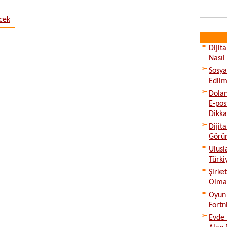
cek
Dijit
Nasıl
Sosya
Edilm
Dolan
E-pos
Dikka
Dijit
Görü
Ulusl
Türki
Şirke
Olmad
Oyun 
Fortn
Evde