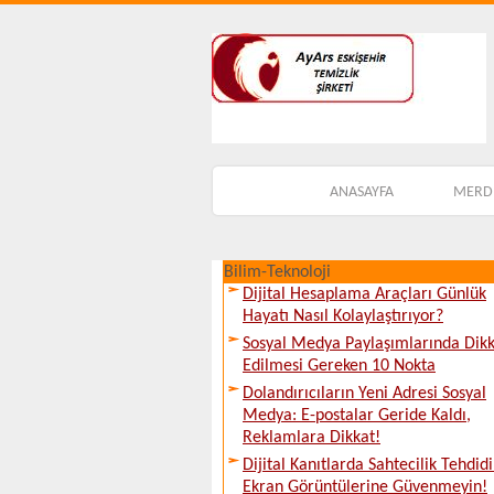
ANASAYFA
MERDİ
Bilim-Teknoloji
Dijital Hesaplama Araçları Günlük
Hayatı Nasıl Kolaylaştırıyor?
Sosyal Medya Paylaşımlarında Dik
Edilmesi Gereken 10 Nokta
Dolandırıcıların Yeni Adresi Sosyal
Medya: E-postalar Geride Kaldı,
Reklamlara Dikkat!
Dijital Kanıtlarda Sahtecilik Tehdidi
Ekran Görüntülerine Güvenmeyin!