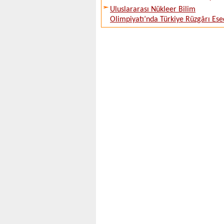
Uluslararası Nükleer Bilim
Olimpiyatı’nda Türkiye Rüzgârı Ese