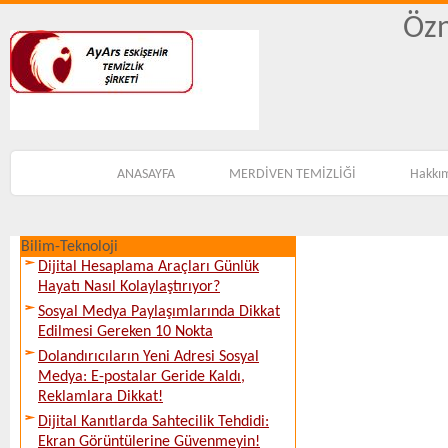
Özn
ANASAYFA
MERDİVEN TEMİZLİĞİ
Hakkı
Bilim-Teknoloji
Dijital Hesaplama Araçları Günlük
Hayatı Nasıl Kolaylaştırıyor?
Sosyal Medya Paylaşımlarında Dikkat
Edilmesi Gereken 10 Nokta
Dolandırıcıların Yeni Adresi Sosyal
Medya: E-postalar Geride Kaldı,
Reklamlara Dikkat!
Dijital Kanıtlarda Sahtecilik Tehdidi:
Ekran Görüntülerine Güvenmeyin!