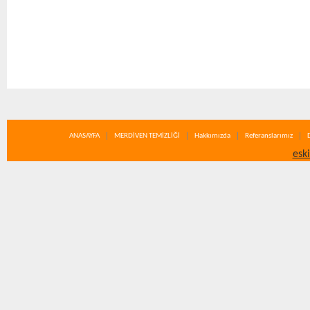
ANASAYFA
MERDİVEN TEMİZLİĞİ
Hakkımızda
Referanslarımız
esk