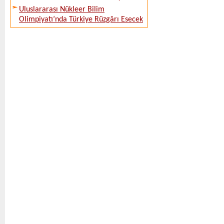
Uluslararası Nükleer Bilim
Olimpiyatı’nda Türkiye Rüzgârı Esecek