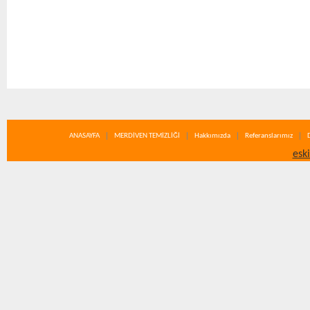
ANASAYFA
MERDİVEN TEMİZLİĞİ
Hakkımızda
Referanslarımız
esk