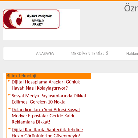
Özn
ANASAYFA
MERDİVEN TEMİZLİĞİ
Hakkı
Bilim-Teknoloji
Dijital Hesaplama Araçları Günlük
Hayatı Nasıl Kolaylaştırıyor?
Sosyal Medya Paylaşımlarında Dikkat
Edilmesi Gereken 10 Nokta
Dolandırıcıların Yeni Adresi Sosyal
Medya: E-postalar Geride Kaldı,
Reklamlara Dikkat!
Dijital Kanıtlarda Sahtecilik Tehdidi:
Ekran Görüntülerine Güvenmeyin!