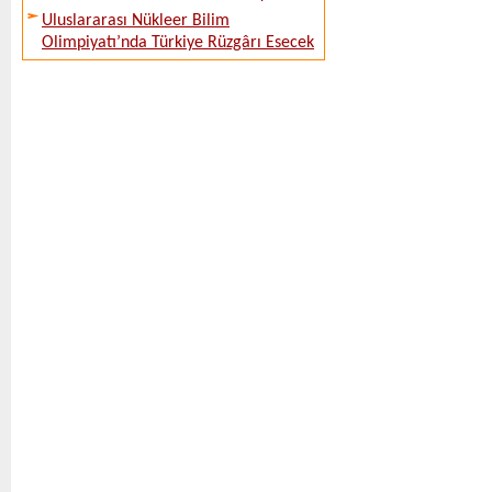
Uluslararası Nükleer Bilim
Olimpiyatı’nda Türkiye Rüzgârı Esecek