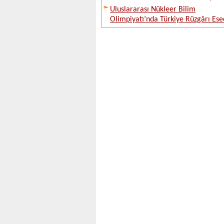
Uluslararası Nükleer Bilim
Olimpiyatı’nda Türkiye Rüzgârı Ese