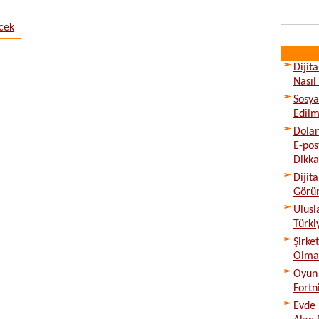
cek
Dijit
Nasıl
Sosya
Edilm
Dolan
E-pos
Dikka
Dijit
Görü
Ulusl
Türki
Şirke
Olmad
Oyun 
Fortn
Evde