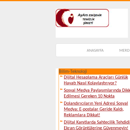
ANASAYFA
MERDİ
Bilim-Teknoloji
Dijital Hesaplama Araçları Günlük
Hayatı Nasıl Kolaylaştırıyor?
Sosyal Medya Paylaşımlarında Dik
Edilmesi Gereken 10 Nokta
Dolandırıcıların Yeni Adresi Sosyal
Medya: E-postalar Geride Kaldı,
Reklamlara Dikkat!
Dijital Kanıtlarda Sahtecilik Tehdidi
Ekran Görüntülerine Güvenmeyin!