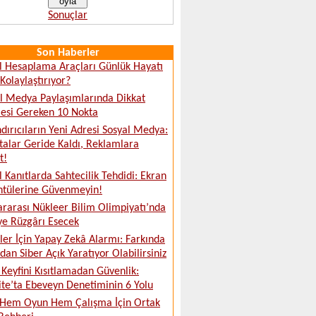
Sonuçlar
Son Haberler
al Hesaplama Araçları Günlük Hayatı
 Kolaylaştırıyor?
l Medya Paylaşımlarında Dikkat
esi Gereken 10 Nokta
dırıcıların Yeni Adresi Sosyal Medya:
talar Geride Kaldı, Reklamlara
t!
al Kanıtlarda Sahtecilik Tehdidi: Ekran
ntülerine Güvenmeyin!
ararası Nükleer Bilim Olimpiyatı’nda
ye Rüzgârı Esecek
tler İçin Yapay Zekâ Alarmı: Farkında
an Siber Açık Yaratıyor Olabilirsiniz
Keyfini Kısıtlamadan Güvenlik:
ite’ta Ebeveyn Denetiminin 6 Yolu
 Hem Oyun Hem Çalışma İçin Ortak