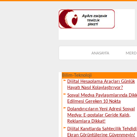
ANASAYFA
MERDİ
Bilim-Teknoloji
Dijital Hesaplama Araçları Günlük
Hayatı Nasıl Kolaylaştırıyor?
Sosyal Medya Paylaşımlarında Dik
Edilmesi Gereken 10 Nokta
Dolandırıcıların Yeni Adresi Sosyal
Medya: E-postalar Geride Kaldı,
Reklamlara Dikkat!
Dijital Kanıtlarda Sahtecilik Tehdidi
Ekran Görüntülerine Güvenmeyin!