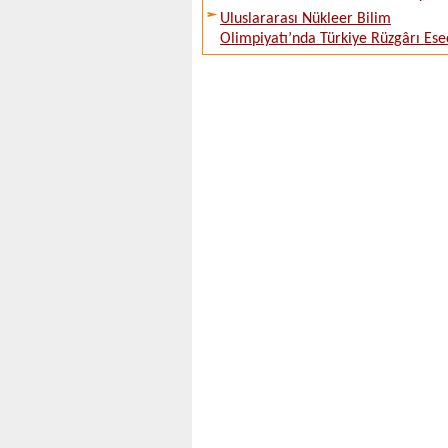
Uluslararası Nükleer Bilim
Olimpiyatı’nda Türkiye Rüzgârı Ese