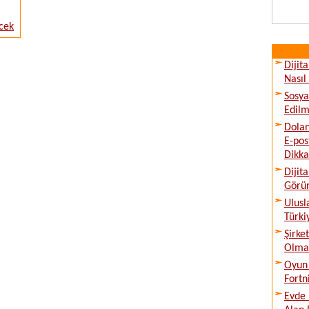
cek
Dijit
Nasıl
Sosya
Edilm
Dolan
E-pos
Dikka
Dijit
Görü
Ulusl
Türki
Şirke
Olmad
Oyun 
Fortn
Evde