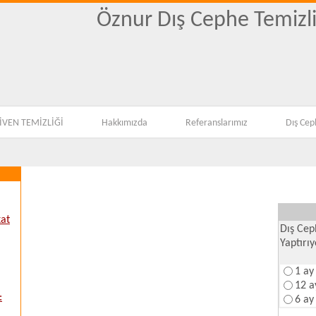
Öznur Dış Cephe Temizli
KOLTUK YIKAMA,EV
VEN TEMİZLİĞİ
Hakkımızda
Referanslarımız
Dış Cep
kat
Dış Cep
Yaptırı
1 ay
12 a
:
6 ay