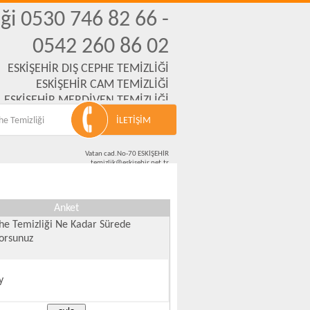
ği 0530 746 82 66 -
0542 260 86 02
ESKİŞEHİR DIŞ CEPHE TEMİZLİĞİ
ESKİŞEHİR CAM TEMİZLİĞİ
ESKİŞEHİR MERDİVEN TEMİZLİĞİ
,İNŞAAT,OFİS,OKUL TEMİZLİKLERİ
he Temizliği
İLETİŞİM
Vatan cad.No-70 ESKİŞEHİR
temizlik@eskisehir.net.tr
0501 666 94 21 - 0542 260 86 02 - 0530 746 82 66
Anket
he Temizliği Ne Kadar Sürede
yorsunuz
y