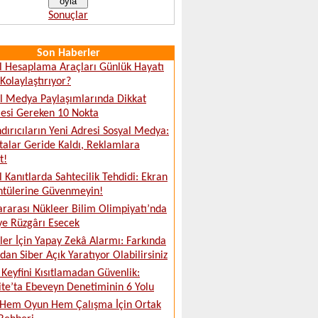
Sonuçlar
Son Haberler
al Hesaplama Araçları Günlük Hayatı
 Kolaylaştırıyor?
l Medya Paylaşımlarında Dikkat
esi Gereken 10 Nokta
dırıcıların Yeni Adresi Sosyal Medya:
talar Geride Kaldı, Reklamlara
t!
al Kanıtlarda Sahtecilik Tehdidi: Ekran
ntülerine Güvenmeyin!
ararası Nükleer Bilim Olimpiyatı’nda
ye Rüzgârı Esecek
tler İçin Yapay Zekâ Alarmı: Farkında
an Siber Açık Yaratıyor Olabilirsiniz
Keyfini Kısıtlamadan Güvenlik:
ite’ta Ebeveyn Denetiminin 6 Yolu
 Hem Oyun Hem Çalışma İçin Ortak