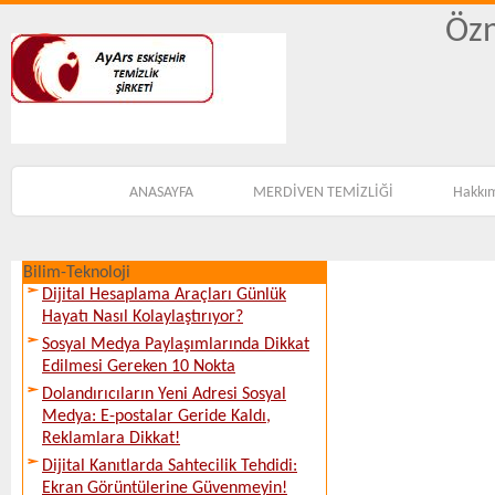
Özn
ANASAYFA
MERDİVEN TEMİZLİĞİ
Hakkı
Bilim-Teknoloji
Dijital Hesaplama Araçları Günlük
Hayatı Nasıl Kolaylaştırıyor?
Sosyal Medya Paylaşımlarında Dikkat
Edilmesi Gereken 10 Nokta
Dolandırıcıların Yeni Adresi Sosyal
Medya: E-postalar Geride Kaldı,
Reklamlara Dikkat!
Dijital Kanıtlarda Sahtecilik Tehdidi:
Ekran Görüntülerine Güvenmeyin!