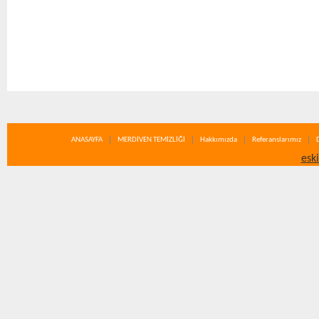
ANASAYFA
MERDİVEN TEMİZLİĞİ
Hakkımızda
Referanslarımız
esk