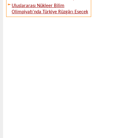
Uluslararası Nükleer Bilim
Olimpiyatı’nda Türkiye Rüzgârı Esecek