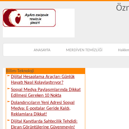
Özn
ANASAYFA
MERDİVEN TEMİZLİĞİ
Hakkı
Bilim-Teknoloji
Dijital Hesaplama Araçları Günlük
Hayatı Nasıl Kolaylaştırıyor?
Sosyal Medya Paylaşımlarında Dikkat
Edilmesi Gereken 10 Nokta
Dolandırıcıların Yeni Adresi Sosyal
Medya: E-postalar Geride Kaldı,
Reklamlara Dikkat!
Dijital Kanıtlarda Sahtecilik Tehdidi:
Ekran Görüntülerine Güvenmeyin!