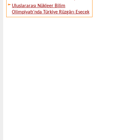
Uluslararası Nükleer Bilim
Olimpiyatı’nda Türkiye Rüzgârı Esecek