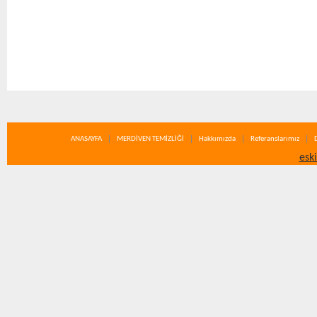
ANASAYFA
MERDİVEN TEMİZLİĞİ
Hakkımızda
Referanslarımız
esk