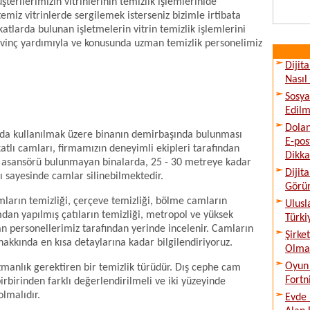
erilerimizin vitrinlerinin temizlik işlemlerinide
temiz vitrinlerde sergilemek isterseniz bizimle irtibata
katlarda bulunan işletmelerin vitrin temizlik işlemlerini
i vinç yardımıyla ve konusunda uzman temizlik personelimiz
Dijit
Nasıl
Sosya
Edilm
Dolan
nda kullanılmak üzere binanın demirbaşında bulunması
E-pos
atlı camları, firmamızın deneyimli ekipleri tarafından
Dikka
he asansörü bulunmayan binalarda, 25 - 30 metreye kadar
Dijit
ı sayesinde camlar silinebilmektedir.
Görü
amların temizliği, çerçeve temizliği, bölme camların
Ulusl
mdan yapılmış çatıların temizliği, metropol ve yüksek
Türki
an personellerimiz tarafından yerinde incelenir. Camların
Şirke
hakkında en kısa detaylarına kadar bilgilendiriyoruz.
Olmad
Oyun 
zmanlık gerektiren bir temizlik türüdür. Dış cephe cam
Fortn
rbirinden farklı değerlendirilmeli ve iki yüzeyinde
lmalıdır.
Evde