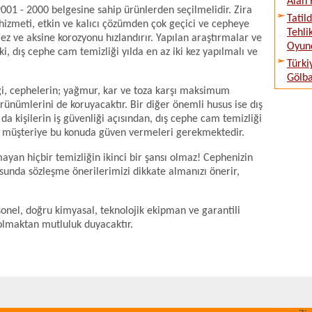
Alan 
 9001 - 2000 belgesine sahip ürünlerden seçilmelidir. Zira
Tatil
 hizmeti, etkin ve kalıcı çözümden çok geçici ve cepheye
Tehli
ez ve aksine korozyonu hızlandırır. Yapılan araştırmalar ve
Oyunc
, dış cephe cam temizliği yılda en az iki kez yapılmalı ve
Türki
Gölba
iği, cephelerin; yağmur, kar ve toza karşı maksimum
rünümlerini de koruyacaktır. Bir diğer önemli husus ise dış
da kişilerin iş güvenliği açısından, dış cephe cam temizliği
ve müşteriye bu konuda güven vermeleri gerekmektedir.
ayan hiçbir temizliğin ikinci bir şansı olmaz! Cephenizin
nusunda sözleşme önerilerimizi dikkate almanızı önerir,
sonel, doğru kimyasal, teknolojik ekipman ve garantili
 olmaktan mutluluk duyacaktır.